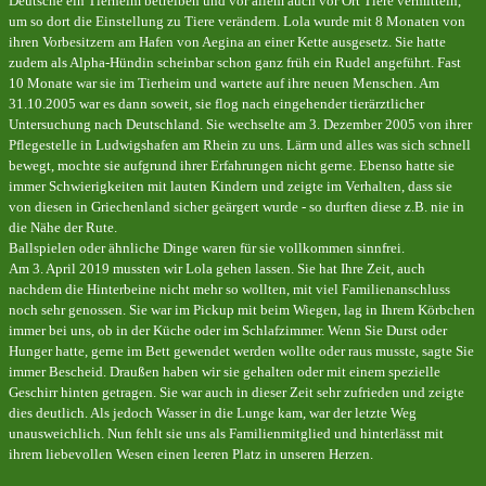
Deutsche ein Tierheim betreiben und vor allem auch vor Ort Tiere vermitteln,
um so dort die Einstellung zu Tiere verändern.
Lola wurde mit 8 Monaten von
ihren Vorbesitzern am Hafen von Aegina an einer Kette ausgesetz.
Sie hatte
zudem als Alpha-Hündin scheinbar schon ganz früh ein Rudel angeführt.
Fast
10 Monate war sie im Tierheim und wartete auf ihre neuen Menschen. Am
31.10.2005 war es dann soweit, sie flog nach eingehender tierärztlicher
Untersuchung nach Deutschland.
Sie wechselte am 3. Dezember 2005 von ihrer
Pfl
egestelle in Ludwigshafen am Rhein zu uns.
Lärm und alles was sich schnell
bewegt, mochte sie aufgrund ihrer Erfahrungen nicht gerne. Ebenso hatte sie
immer Schwierigkeiten mit lauten Kindern und zeigte im Verhalten, dass sie
von diesen in Griechenland sicher geärgert wurde - so durften diese z.B. nie in
die Nähe der Rute.
Ballspielen oder ähnliche Dinge waren für sie vollkommen sinnfrei.
Am 3. April 2019 mussten wir Lola gehen lassen. Sie hat Ihre Zeit, auch
nachdem die Hinterbeine nicht mehr so wollten, mit viel Familienanschluss
noch sehr genossen. Sie war im Pickup mit beim Wiegen, lag in Ihrem Körbchen
immer bei uns, ob in der Küche oder im Schlafzimmer. Wenn Sie Durst oder
Hunger hatte, gerne im Bett gewendet werden wollte oder raus musste, sagte Sie
immer Bescheid. Draußen haben wir sie gehalten oder mit einem spezielle
Geschirr hinten getragen. Sie war auch in dieser Zeit sehr zufrieden und zeigte
dies deutlich. Als jedoch Wasser in die Lunge kam, war der letzte Weg
unausweichlich. Nun fehlt sie uns als Familienmitglied und hinterlässt mit
ihrem liebevollen Wesen einen leeren Platz in unseren Herzen.